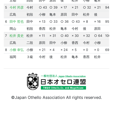
京都
四段
田中
原田
後
松井
小柳
亀本
5
今村 邦彦
今村
○ 43
○ 39
× 17
× 21
○ 32
× 21
948
広島
初段
小柳
亀本
原田
田中
松井
後
6
田中 哲也
田中
× 13
○ 33
○ 36
○ 43
× 8
× 16
959
岡山
初段
香西
松井
亀本
今村
後
原田
7
松井 貴史
松井
× 11
× 31
○ 40
× 30
× 32
○ 64
100
広島
二段
原田
田中
小柳
香西
今村
小柳
8
小柳 幸弘
小柳
× 21
× 4
× 24
× 5
× 0
× 0
693
福岡
３級
今村
後
松井
亀本
香西
松井
©Japan Othello Association All rights reserved.