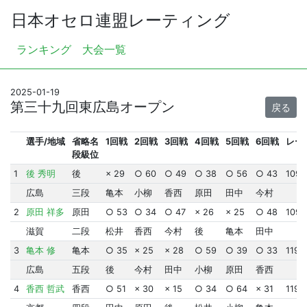
日本オセロ連盟レーティング
ランキング
大会一覧
2025-01-19
第三十九回東広島オープン
戻る
選手/地域
省略名
1回戦
2回戦
3回戦
4回戦
5回戦
6回戦
レー
段級位
1
後 秀明
後
× 29
○ 60
○ 49
○ 38
○ 56
○ 43
1096
広島
三段
亀本
小柳
香西
原田
田中
今村
2
原田 祥多
原田
○ 53
○ 34
○ 47
× 26
× 25
○ 48
1090
滋賀
二段
松井
香西
今村
後
亀本
田中
3
亀本 修
亀本
○ 35
× 25
× 28
○ 59
○ 39
○ 33
1197
広島
五段
後
今村
田中
小柳
原田
香西
4
香西 哲武
香西
○ 51
× 30
× 15
○ 34
○ 64
× 31
1199