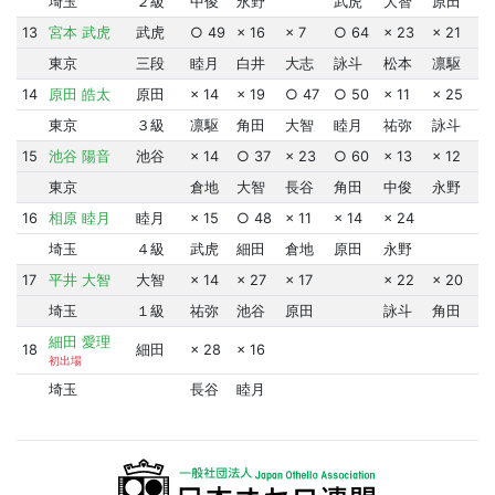
埼玉
２級
中俊
永野
武虎
大智
原田
13
宮本 武虎
武虎
○ 49
× 16
× 7
○ 64
× 23
× 21
1
東京
三段
睦月
白井
大志
詠斗
松本
凛駆
14
原田 皓太
原田
× 14
× 19
○ 47
○ 50
× 11
× 25
9
東京
３級
凛駆
角田
大智
睦月
祐弥
詠斗
15
池谷 陽音
池谷
× 14
○ 37
× 23
○ 60
× 13
× 12
8
東京
倉地
大智
長谷
角田
中俊
永野
16
相原 睦月
睦月
× 15
○ 48
× 11
× 14
× 24
6
埼玉
４級
武虎
細田
倉地
原田
永野
17
平井 大智
大智
× 14
× 27
× 17
× 22
× 20
8
埼玉
１級
祐弥
池谷
原田
詠斗
角田
細田 愛理
18
細田
× 28
× 16
9
初出場
埼玉
長谷
睦月