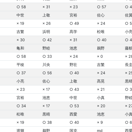
○ 58
× 31
× 23
○ 57
○ 4
中世
上敬
宮裕
佐心
佐
× 19
× 26
○ 49
× 24
○ 5
吉繁
浜明
髙学
松唯
小
× 30
○ 42
× 31
○ 40
○ 4
亀和
野睦
池恵
鵜野
藤
○ 58
○ 33
× 24
× 0
× 2
平稜
川央
野壮
吉繁
長
○ 37
○ 56
○ 40
× 24
× 2
小亮
佐心
上敬
髙晃
黒
× 23
× 17
○ 43
× 21
○ 3
宮裕
池恵
中世
小真
野
○ 34
× 17
○ 53
× 20
× 2
松唯
黒晴
西愛
池恵
小
× 19
○ 38
○ 40
× 9
○ 6
渡輝
鵜野
国克
md
西