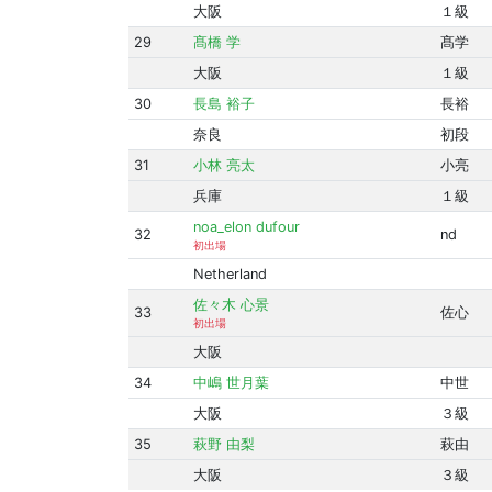
大阪
１級
29
髙橋 学
髙学
大阪
１級
30
長島 裕子
長裕
奈良
初段
31
小林 亮太
小亮
兵庫
１級
noa_elon dufour
32
nd
初出場
Netherland
佐々木 心景
33
佐心
初出場
大阪
34
中嶋 世月葉
中世
大阪
３級
35
萩野 由梨
萩由
大阪
３級