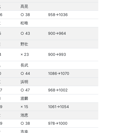
武
髙晃
6
○ 38
958→1036
敬
松唯
5
○ 43
900→964
繁
野壮
4
× 23
900→993
晃
長武
0
○ 44
1086→1070
恵
浜明
7
○ 47
968→1002
和
渡麟
9
× 15
1061→1054
壮
池恵
9
○ 38
978→1000
稜
市幸