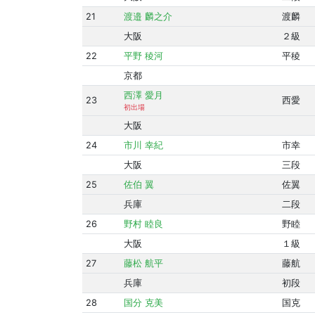
21
渡邉 麟之介
渡麟
大阪
２級
22
平野 稜河
平稜
京都
西澤 愛月
23
西愛
初出場
大阪
24
市川 幸紀
市幸
大阪
三段
25
佐伯 翼
佐翼
兵庫
二段
26
野村 睦良
野睦
大阪
１級
27
藤松 航平
藤航
兵庫
初段
28
国分 克美
国克