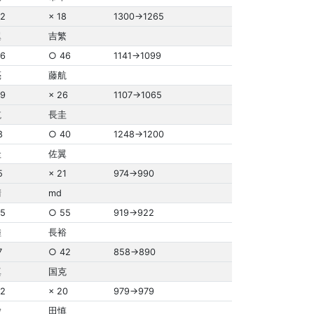
2
× 18
1300→1265
翼
吉繁
6
○ 46
1141→1099
亮
藤航
9
× 26
1107→1065
航
長圭
8
○ 40
1248→1200
圭
佐翼
5
× 21
974→990
晴
md
5
○ 55
919→922
睦
長裕
7
○ 42
858→890
真
国克
2
× 20
979→979
愛
田慎