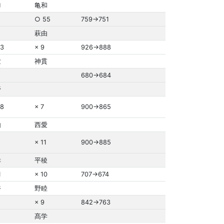
麟
亀和
○ 55
759→751
萩由
3
× 9
926→888
世
神貫
680→684
野
8
× 7
900→865
由
西愛
× 11
900→885
幸
平稜
1
× 10
707→674
裕
野睦
× 9
842→763
髙学