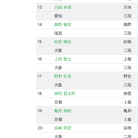
13
川副 央恭
川央
愛知
三段
14
鵜野 敏宏
鵜野
滋賀
三段
15
松田 唯吹
松唯
大阪
二段
16
上田 敬士
上敬
大阪
三段
17
野村 壮良
野壮
大阪
三段
18
神田 貫太郎
神貫
京都
１級
19
亀田 和睦
亀和
京都
１級
20
浜崎 明宏
浜明
大阪
二段