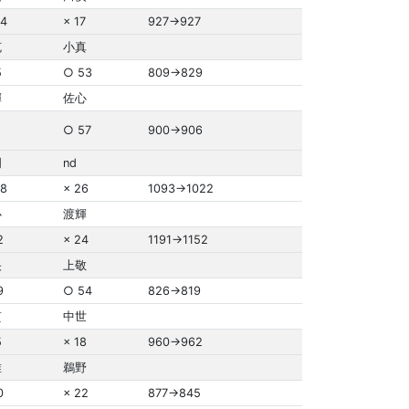
4
× 17
927→927
克
小真
5
○ 53
809→829
輝
佐心
○ 57
900→906
明
nd
8
× 26
1093→1022
心
渡輝
2
× 24
1191→1152
央
上敬
9
○ 54
826→819
貫
中世
5
× 18
960→962
唯
鵜野
0
× 22
877→845