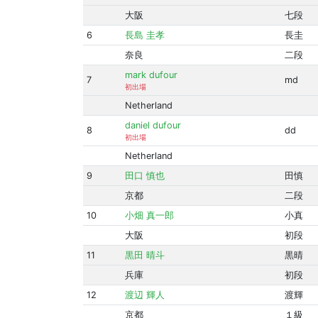
大阪
七段
6
長島 圭孝
長圭
奈良
二段
mark dufour
7
md
初出場
Netherland
daniel dufour
8
dd
初出場
Netherland
9
田口 慎也
田慎
京都
二段
10
小畑 真一郎
小真
大阪
初段
11
黒田 晴斗
黒晴
兵庫
初段
12
渡辺 輝人
渡輝
京都
１級