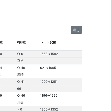
戻る
戦
6回戦
レート変動
0
○ 0
1568→1582
宮裕
4
○ 49
921→1005
慎
黒晴
○ 41
1200→1251
裕
dd
9
○ 46
1196→1226
川央
× 0
1360→1352