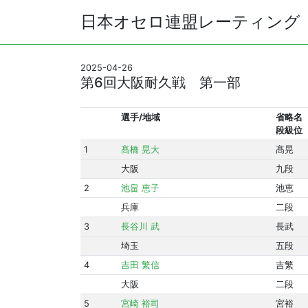
日本オセロ連盟レーティング
2025-04-26
第6回大阪耐久戦 第一部
選手/地域
省略名
段級位
1
髙橋 晃大
髙晃
大阪
九段
2
池畠 恵子
池恵
兵庫
二段
3
長谷川 武
長武
埼玉
五段
4
吉田 繁信
吉繁
大阪
二段
5
宮崎 裕司
宮裕