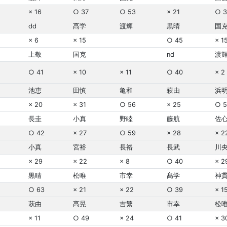
× 16
○ 37
○ 53
× 21
○ 3
dd
髙学
渡輝
黒晴
国
× 6
× 15
○ 45
× 1
上敬
国克
nd
渡
○ 41
× 10
× 11
○ 40
× 2
池恵
田慎
亀和
萩由
浜
× 20
× 31
○ 56
× 25
○ 5
長圭
小真
野睦
藤航
佐
○ 42
× 27
○ 59
× 28
× 2
小真
宮裕
長裕
長武
川
× 29
× 22
× 8
○ 40
× 2
黒晴
松唯
市幸
髙学
神
○ 63
× 21
× 22
○ 39
× 1
萩由
髙晃
吉繁
市幸
松
× 11
○ 49
× 24
○ 41
× 3