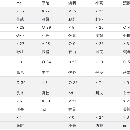
md
平稜
浜明
小亮
渡
× 16
× 27
× 15
× 24
長武
渡麟
鵜野
野睦
× 28
○ 39
× 5
× 26
○ 4
佐心
小亮
佐翼
渡輝
中
× 27
× 25
○ 0
× 23
× 8
野壮
長裕
萩由
国克
鵜
× 3
○ 34
× 25
× 19
○ 5
髙晃
中世
佐心
平稜
萩
○ 36
× 8
○ 39
× 7
× 6
長裕
野壮
nd
川央
市
× 6
× 30
× 21
× 2
川央
nd
神貫
長
× 1
× 0
× 24
× 6
藤航
小亮
西愛
nd