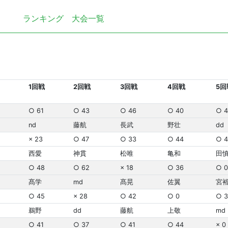
ランキング
大会一覧
1回戦
2回戦
3回戦
4回戦
5回
○ 61
○ 43
○ 46
○ 40
○ 4
nd
藤航
長武
野壮
dd
× 23
○ 47
○ 33
○ 44
○ 4
西愛
神貫
松唯
亀和
田
○ 48
○ 62
× 18
○ 36
○ 0
髙学
md
髙晃
佐翼
宮
○ 45
× 28
○ 42
○ 0
○ 3
鵜野
dd
藤航
上敬
md
○ 41
○ 37
○ 41
○ 44
× 0