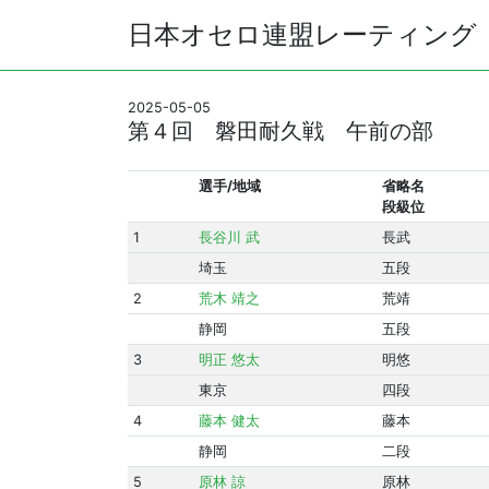
日本オセロ連盟レーティング
2025-05-05
第４回 磐田耐久戦 午前の部
選手/地域
省略名
段級位
1
長谷川 武
長武
埼玉
五段
2
荒木 靖之
荒靖
静岡
五段
3
明正 悠太
明悠
東京
四段
4
藤本 健太
藤本
静岡
二段
5
原林 諒
原林