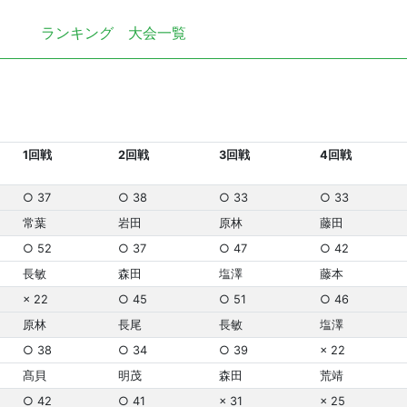
ランキング
大会一覧
1回戦
2回戦
3回戦
4回戦
○ 37
○ 38
○ 33
○ 33
常葉
岩田
原林
藤田
○ 52
○ 37
○ 47
○ 42
長敏
森田
塩澤
藤本
× 22
○ 45
○ 51
○ 46
原林
長尾
長敏
塩澤
○ 38
○ 34
○ 39
× 22
髙貝
明茂
森田
荒靖
○ 42
○ 41
× 31
× 25