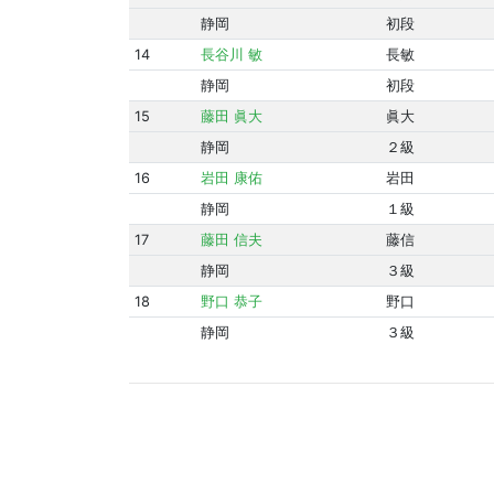
静岡
初段
14
長谷川 敏
長敏
静岡
初段
15
藤田 眞大
眞大
静岡
２級
16
岩田 康佑
岩田
静岡
１級
17
藤田 信夫
藤信
静岡
３級
18
野口 恭子
野口
静岡
３級