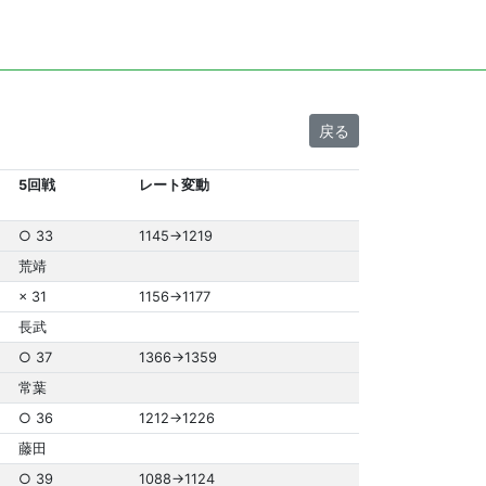
戻る
5回戦
レート変動
○ 33
1145→1219
荒靖
× 31
1156→1177
長武
○ 37
1366→1359
常葉
○ 36
1212→1226
藤田
○ 39
1088→1124