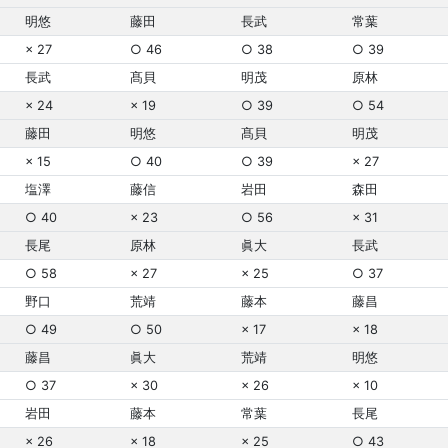
明悠
藤田
長武
常葉
× 27
○ 46
○ 38
○ 39
長武
髙貝
明茂
原林
× 24
× 19
○ 39
○ 54
藤田
明悠
髙貝
明茂
× 15
○ 40
○ 39
× 27
塩澤
藤信
岩田
森田
○ 40
× 23
○ 56
× 31
長尾
原林
眞大
長武
○ 58
× 27
× 25
○ 37
野口
荒靖
藤本
藤昌
○ 49
○ 50
× 17
× 18
藤昌
眞大
荒靖
明悠
○ 37
× 30
× 26
× 10
岩田
藤本
常葉
長尾
× 26
× 18
× 25
○ 43