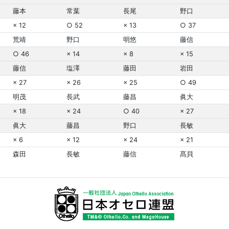
藤本
常葉
長尾
野口
× 12
○ 52
× 13
○ 37
荒靖
野口
明悠
藤信
○ 46
× 14
× 8
× 15
藤信
塩澤
藤田
岩田
× 27
× 26
× 25
○ 49
明茂
長武
藤昌
眞大
× 18
× 24
○ 40
× 27
眞大
藤昌
野口
長敏
× 6
× 12
× 24
× 21
森田
長敏
藤信
髙貝