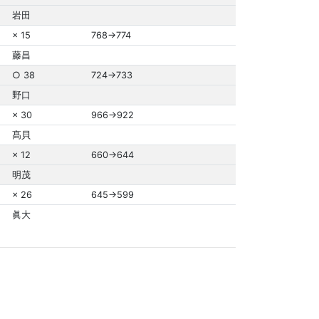
岩田
× 15
768→774
藤昌
○ 38
724→733
野口
× 30
966→922
髙貝
× 12
660→644
明茂
× 26
645→599
眞大