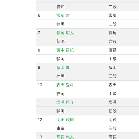
愛知
二段
6
常葉 建
常葉
静岡
二段
7
長尾 広人
長尾
新潟
六段
8
藤本 昌紀
藤昌
静岡
１級
9
藤田 健
藤田
静岡
三段
10
森田 愛斗
森田
静岡
１級
11
塩澤 康介
塩澤
静岡
初段
12
明正 茂樹
明茂
東京
三段
13
髙貝 悠人
髙貝