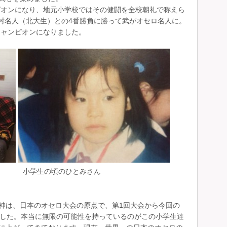
ンピオンになり、地元小学校ではその健闘を全校朝礼で称えら
河村名人（北大生）との4番勝負に勝って武がオセロ名人に。
チャンピオンになりました。
。
） 小学生の頃のひとみさん
神は、日本のオセロ大会の原点で、第1回大会から今回の
ました。本当に無限の可能性を持っているのがこの小学生達