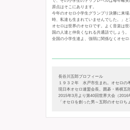
で、その小学生のトップレベルは毎年確実
原点はそこにあります。
今年のオセロ小学生グランプリ決勝に来場
時、私達も生まれていませんでした。」と
オセロは世界のオセロです。よく音楽は世
国の人達と仲良くなれる共通語でしょう。
全国の小学生達よ、強弱に関係なくオセロ
長谷川五郎プロフィール
１９３２年 水戸市生まれ。オセロの
現日本オセロ連盟会長。囲碁・将棋五
2015年3月より第40回世界大会（201
「オセロを創った男～五郎のオセロち