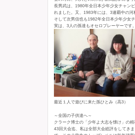
長男武は、1980年全日本少年少女チャ
れました。又、1983年には、3連覇中の
そして次男信也も1982年全日本少年少女
実は、3人の孫達もオセロプレーヤーです
最近１人で遊びに来た孫ひとみ（高3
～全国の子供達へ～
クラーク博士の「少年よ大志を懐け」の精
43回大会迄、私は全部大会総評をしてき