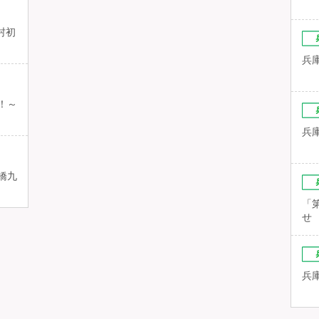
村初
兵
！～
兵
橋九
「
せ
兵