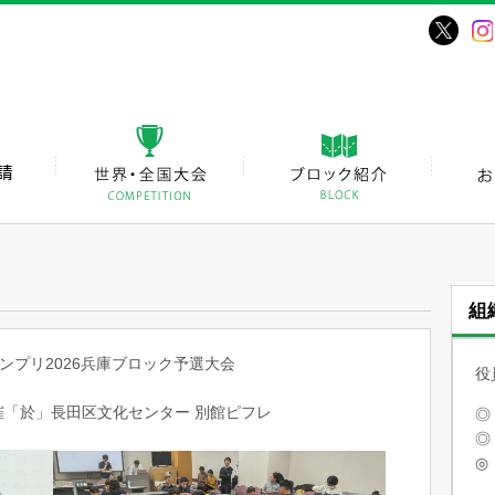
組
ンプリ2026兵庫ブロック予選大会
役
)開催「於」長田区文化センター 別館ピフレ
◎
◎
◎