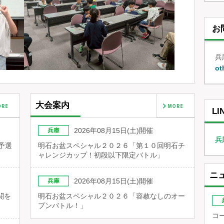
お
兵
ot
大会案内
LI
2026年08月15日(土)開催
兵
予選
明石お盆スペシャル２０２６「第１０回明石チ
ャレンジカップ！初段以下限定バトル」
ニ
2026年08月15日(土)開催
闘を
明石お盆スペシャル２０２６「容赦なしのオー
プンバトル！」
コ