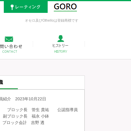
オセロ及びOthelloは登録商標です
織
員紹介 2023年10月22日
 ブロック長 管生 貴祐 公認指導員
 副ブロック長 福永 小鉢
 ブロック会計 吉野 透