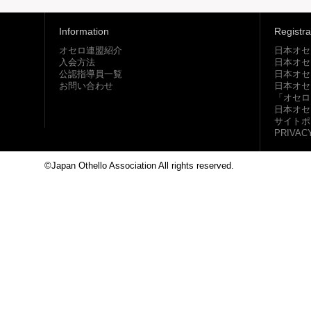
Information
Registra
オセロ連盟紹介
日本オセ
入会方法
日本オセ
公認指導員一覧
日本オセ
お問い合わせ
日本オセ
「オセロ
日本オセ
サイトポ
PRIVAC
©Japan Othello Association All rights reserved.
This site i