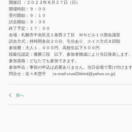
開催日 ：２０２３年８月２７日（日）
開場時刻：９：００
受付開始：９：１０
試合開始：９：３０
終了予定：１７：００
会場：札幌市中央区北１条西３丁目 ＭＮビル１０階会議室
試合方式：持時間各自２０分、引分あり、スイス方式８回戦
参加費：大人１，０００円、高校生以下５００円
段級位認定：優勝三段 以下、参加者構成により当日発表します
参加資格：どなたでも参加できます。
参加申込：事前の申込は必要ありません。当日会場で受け付けま
問合せ：佐々木惣平 （e-mail:cruel2bkind@yahoo.co.jp)
前へ