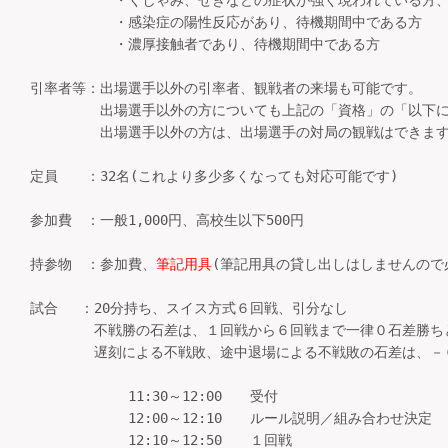
　　　　　　・くしゃみ、せきなどの症状が強く現われている方、
　　　　　　・感染症の陽性反応があり、待機期間中である方

　　　　　　・濃厚接触者であり、待機期間中である方

引率者等：出場選手以外の引率者、観戦者の来場も可能です。

　　　　　出場選手以外の方についても上記の「資格」の「以下に
　　　　　出場選手以外の方は、出場選手の対局の観戦はできます
定員　　：32名(これより多少多くなっても対応可能です)

参加費　：一般1,000円、高校生以下500円

持参物　：参加費、
筆記用具
(筆記用具の貸し出しはしませんので必
試合 　：20分持ち、スイス方式６回戦、引分なし

　　　　 不戦勝の石差は、１回戦から６回戦まで一律０石差勝ちと
　　 　　遅刻による不戦敗、途中退場による不戦敗の石差は、－
　　　　　　　11:30～12:00　　受付

　　　　　　　12:00～12:10　　ルール説明／組み合わせ決定　
　　　　　　　12:10～12:50　　１回戦　　　
