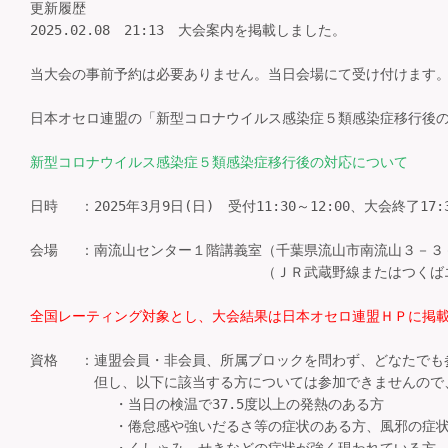
更新履歴

2025.02.08　21:13　大会案内を掲載しました。

当大会の事前予約は必要ありません。当日会場にて受け付けます。
日本オセロ連盟の「新型コロナウイルス感染症５類感染症移行後の
新型コロナウイルス感染症５類感染症移行後の対応について
日時 　：2025年3月9日(日)　受付11:30～12:00、大会終了17:3
会場 　：南流山センター１階講義室（千葉県流山市南流山３－３－
　　　　　　　　　　　 　　　　　（ＪＲ武蔵野線またはつくば
全国レーティング対象とし、大会結果は日本オセロ連盟ＨＰに掲
資格 　：連盟会員・非会員、所属ブロックを問わず、どなたでも参
　　　　 但し、以下に該当する方については参加できませんので
　　　　　　・当日の検温で37.5度以上の発熱のある方

　　　　　　・倦怠感や強いだるさ等の症状のある方、風邪の症状