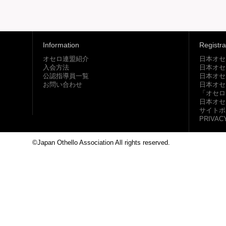
Information
Registra
オセロ連盟紹介
日本オセ
入会方法
日本オセ
公認指導員一覧
日本オセ
お問い合わせ
日本オセ
「オセロ
日本オセ
サイトポ
PRIVAC
©Japan Othello Association All rights reserved.
This site i