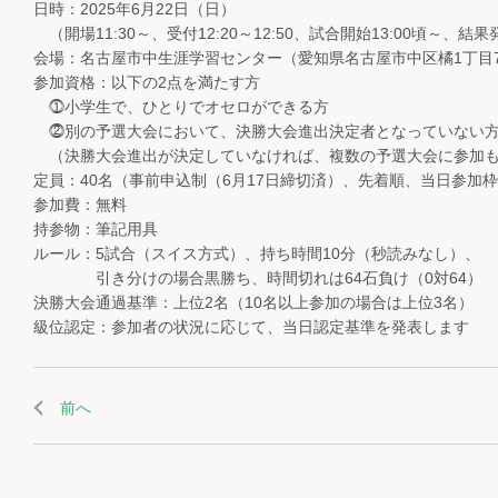
日時：2025年6月22日（日）
（開場11:30～、受付12:20～12:50、試合開始13:00頃～、結果
会場：名古屋市中生涯学習センター（愛知県名古屋市中区橘1丁目7-
参加資格：以下の2点を満たす方
⓵小学生で、ひとりでオセロができる方
⓶別の予選大会において、決勝大会進出決定者となっていない
（決勝大会進出が決定していなければ、複数の予選大会に参加も
定員：40名（事前申込制（6月17日締切済）、先着順、当日参加
参加費：無料
持参物：筆記用具
ルール：5試合（スイス方式）、持ち時間10分（秒読みなし）、
引き分けの場合黒勝ち、時間切れは64石負け（0対64）
決勝大会通過基準：上位2名（10名以上参加の場合は上位3名）
級位認定：参加者の状況に応じて、当日認定基準を発表します
前へ