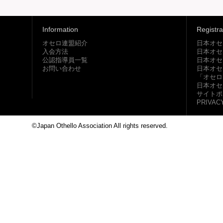
Information
Registra
オセロ連盟紹介
日本オセ
入会方法
日本オセ
公認指導員一覧
日本オセ
お問い合わせ
日本オセ
「オセロ
日本オセ
サイトポ
PRIVAC
©Japan Othello Association All rights reserved.
This site i