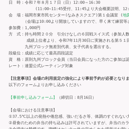
日　時：令和７年８月１７日（日）12:00～16:30

　　　　　　 (11:00~11:45受付、11:45より大会概要説明、12
会　場：福岡市東市民センター(なみきスクエア)第１会議室 (
地
　　　 （会場は10:00より開放していますので、早く来て練習等
参加費：1,000円

方　式：持ち時間２０分　引分けなしの６回戦スイス式（参加人数
      　成績上位者より、令和7年11月30日に実施される第５１
　　　　九州ブロック無差別代表、女子代表を選出する。

段級位：成績に応じて最高四段認定

資　格：原則九州ブロック会員（当日会員になった方のご参加は認
レート：連盟公式レーティング対象

【注意事項】会場の利用規定の強化により事前予約が必要となり
以下のフォームよりお申し込みください

【事前申し込みフォーム】
（締切日：8月16日）

【会場における注意事項】

①37.5℃以上の発熱や倦怠感、強いだるさ等、体調のすぐれない
②昼食のための弁当の持ち込みは許可されていますが、弁当のカラ