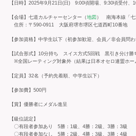
【日時】2025年9月21日(日) 9:00頃開場、9:30頃受付、1
【会場】七道カルチャーセンター（
地図
） 南海本線「七
住所：〒590-0911 大阪府堺市堺区七道西町10番地
【参加資格】中学生以下（初参加歓迎、会員／非会員問わ
【試合形式】10分持ち スイス方式5回戦 黒引き分け勝
※全国レーティング対象外（結果は日本オセロ連盟ホー
【定員】32名（予約先着順、中学生以下）
【参加費】500円
【賞】優勝者にメダル進呈
【級位認定】
〇有段者参加あり 5勝：1級、4勝：2級、3勝：3級
〇有段者参加なし 5勝：2級、4勝：3級、3勝：4級