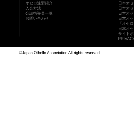
オセロ連盟紹介
日本オセ
入会方法
日本オセ
公認指導員一覧
日本オセ
お問い合わせ
日本オセ
「オセロ
日本オセ
サイトポ
PRIVAC
©Japan Othello Association All rights reserved.
This site i