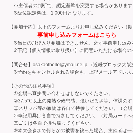
※主催者の判断で、認定基準を変更する場合があります
※級位認定料は、1,000円となります。
【参加予約】以下のフォームよりお申し込みください（期
事前申し込みフォームはこちら
※当日の飛び入り参加はできません。必ず事前申し込み
※下記【個人情報の取り扱い】に同意いただける場合の
【問合せ】osakaothello@ymail.ne.jp （近畿ブロック大
※予約をキャンセルされる場合も、上記メールアドレス
【その他の注意事項】
①会場へ直接問い合わせはしないでください。
②37.5℃以上の発熱や倦怠感、強いだるさ等、体調の
③スリッパ等の履物は各自で持参してください。（会場
④筆記用具は各自で持参してください。（対局カードへ
⑤ゴミは各自で持ち帰ってください。
⑥本大会参加で何らかの被害を被った場合、主催者は一