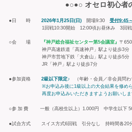
●○●○ オセロ初心者の
●日 時
2026年1月25日(日)
開場9:30
受付9:45～
1回戦10:30開始 12:00頃お昼休み 3回戦13:0
○会 場
『神戸総合福祉センター第5会議室』
〒65
神戸高速鉄道「高速神戸」駅より徒歩3分
神戸市営地下鉄「大倉山」駅より徒歩5分
JR「神戸」駅より徒歩7分
●参加資格
2級以下限定♪
（年齢・会員／非会員問わ
※お申込み後に1級以上の大会結果を修め
再度お申込みいただきますようお願いしま
○参 加 費 一般（高校生以上）1.000円 中学生以下
●試合方式 スイス方式6回戦 引分なし 持時間各20