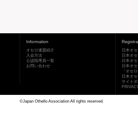
Information
Registra
オセロ連盟紹介
日本オセ
入会方法
日本オセ
公認指導員一覧
日本オセ
お問い合わせ
日本オセ
「オセロ
日本オセ
サイトポ
PRIVAC
©Japan Othello Association All rights reserved.
This site i