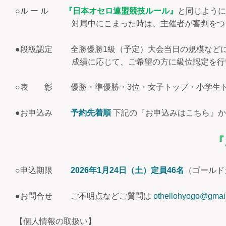
○ル ー ル
『日本オセロ連盟競技ルール』
と同じように
対局中にこまった時は、主催者が審判をつとめます
●段級認定 全勝優勝1級（予定）大会当日の規模など
成績に応じて、ご希望の方に級位認定を行いま
○表 彰 優勝・準優勝・3位・女子トップ・小学生ト
●お申込み
予約先着順
下記の『お申込みはこちら』か
『
○申込期限
2026年1月24日（土）定員46名
（ゴールド
●お問合せ ご不明点などご質問は
othellohyogo@gmai
【個人情報の取扱い】