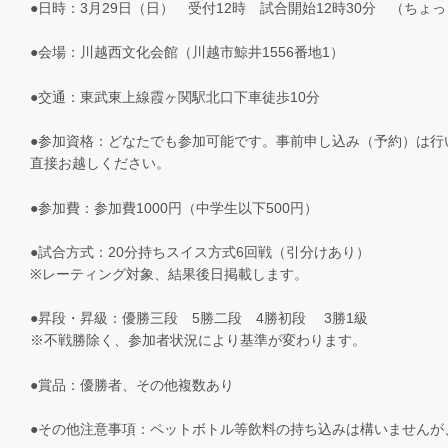
●日時：3月29日（日） 受付12時 試合開始12時30分 （ちょ
●会場：川越西文化会館（川越市鯨井1556番地1）
●交通：東武東上線霞ヶ関駅北口下車徒歩10分
●参加資格：どなたでも参加可能です。事前申し込み（予約）は行
直接お越しください。
●参加費：参加費1000円（中学生以下500円）
●試合方式：20分持ちスイス方式6回戦（引分けあり）
※レーティング対象、結果後日掲載します。
●昇段・昇級：優勝三段 5勝二段 4勝初段 3勝1級
※不戦勝除く、参加者状況により基準が変わります。
●賞品：優勝者、その他複数あり
●その他注意事項：ペットボトル等飲料の持ち込みは構いませんが