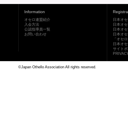
Information
Registra
オセロ連盟紹介
日本オセ
入会方法
日本オセ
公認指導員一覧
日本オセ
お問い合わせ
日本オセ
「オセロ
日本オセ
サイトポ
PRIVAC
©Japan Othello Association All rights reserved.
This site i