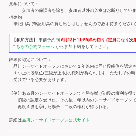
見学について：
参加者の保護者を除き、参加者以外の入室はお断りしていま
持参物：
筆記用具 (筆記用具の貸し出しはしませんので必ず持参ください
【参加方法】
事前予約制
6月13日11:59締め切り (定員になり
こちらの予約フォーム
から参加予約をして下さい。
段級位認定について：
品川シーサイドオープンにおいて１年以内に同じ段級位を認定さ
１つ上の段級位(三段が上限)の権利が得られます。ただしその時
受けている必要があります。
【例】ある月のシーサイドオープンで４勝を挙げ初段の権利を得
初段の認定を受けた。その後１年以内のシーサイドオープン
再度４勝を挙げた場合、二段の権利が得られる。
詳細は
品川シーサイドオープン公式サイト