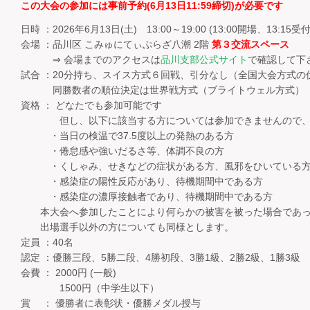
この大会の参加には事前予約(6月13日11:59締切)が必要です
日時 ：2026年6月13日(土) 13:00～19:00 (13:00開場、13:15受
会場 ：品川区 こみゅにてぃぷらざ八潮 2階
第３交流スペース
⇒ 会場までのアクセスは
品川支部公式サイト
で確認して下
試合 ：20分持ち、スイス方式６回戦、引分なし（全国大会方式の
同勝数者の順位決定は世界戦方式（ブライトウェル方式）
資格 ： どなたでも参加可能です
但し、以下に該当する方については参加できませんので、
・当日の検温で37.5度以上の発熱のある方
・倦怠感や強いだるさ等、体調不良の方
・くしゃみ、せきなどの症状がある方、風邪をひいている
・感染症の陽性反応があり、待機期間中である方
・感染症の濃厚接触者であり、待機期間中である方
本大会へ参加したことにより何らかの被害を被った場合であっ
出場選手以外の方についても同様とします。
定員 ：40名
認定 ：優勝三段、5勝二段、4勝初段、3勝1級、2勝2級、1勝3級
会費 ： 2000円 (一般)
1500円（中学生以下）
賞 ： 優勝者に表彰状・優勝メダル授与