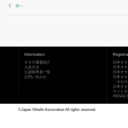
前へ
Information
Registra
オセロ連盟紹介
日本オセ
入会方法
日本オセ
公認指導員一覧
日本オセ
お問い合わせ
日本オセ
「オセロ
日本オセ
サイトポ
PRIVAC
©Japan Othello Association All rights reserved.
This site i