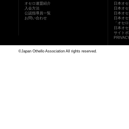
オセロ連盟紹介
日本オセ
入会方法
日本オセ
公認指導員一覧
日本オセ
お問い合わせ
日本オセ
「オセロ
日本オセ
サイトポ
PRIVAC
©Japan Othello Association All rights reserved.
This site i