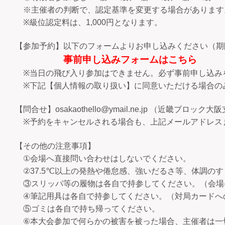
※主催者の判断で、認定基準を変更する場合があります
※級位認定料は、1,000円となります。
【参加予約】以下のフォームよりお申し込みください（期
事前申し込みフォームはこちら
※当日の飛び入り参加はできません。必ず事前申し込み
※下記【個人情報の取り扱い】に同意いただける場合の
【問合せ】osakaothello@ymail.ne.jp （近畿ブロック大
※予約をキャンセルされる場合も、上記メールアドレス
【その他の注意事項】
①会場へ直接問い合わせはしないでください。
②37.5℃以上の発熱や倦怠感、強いだるさ等、体調の
③スリッパ等の履物は各自で持参してください。（会場
④筆記用具は各自で持参してください。（対局カードへ
⑤ゴミは各自で持ち帰ってください。
⑥本大会参加で何らかの被害を被った場合、主催者は一