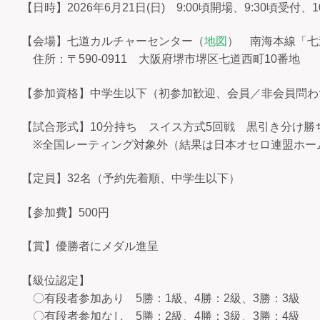
【日時】2026年6月21日(日) 9:00頃開場、9:30頃受付、1
【会場】七道カルチャーセンター（
地図
） 南海本線「七
住所：〒590-0911 大阪府堺市堺区七道西町10番地
【参加資格】中学生以下（初参加歓迎、会員／非会員問わ
【試合形式】10分持ち スイス方式5回戦 黒引き分け勝
※全国レーティング対象外（結果は日本オセロ連盟ホー
【定員】32名（予約先着順、中学生以下）
【参加費】500円
【賞】優勝者にメダル進呈
【級位認定】
〇有段者参加あり 5勝：1級、4勝：2級、3勝：3級
〇有段者参加なし 5勝：2級、4勝：3級、3勝：4級