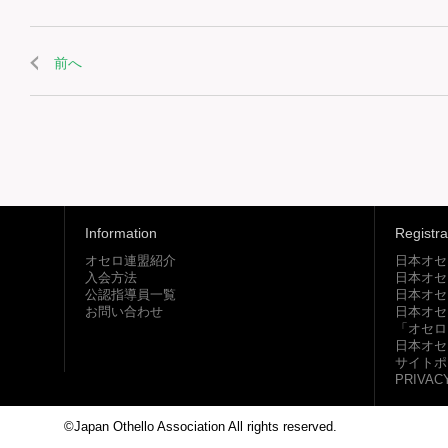
前へ
Information
Registra
オセロ連盟紹介
日本オセ
入会方法
日本オセ
公認指導員一覧
日本オセ
お問い合わせ
日本オセ
「オセロ
日本オセ
サイトポ
PRIVAC
©Japan Othello Association All rights reserved.
This site i