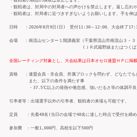
・観戦者の棋譜の採取は禁止します。

・観戦者は、対局中の対局者への声かけを禁止します。返し忘れや
・観戦者は、対局者に近づきすぎないようお願いします。手を伸ば
日時 　：2026年8月9日(日)　受付11:30～12:00、大会終了17:3
会場 　：南流山センター１階講義室（千葉県流山市南流山３－３－
　　　　　　　　　　　 　　　　 　(ＪＲ武蔵野線またはつくば
全国レーティング対象とし、大会結果は日本オセロ連盟ＨＰに掲
資格 　：連盟会員・非会員、所属ブロックを問わず、どなたでも参
　　　　 また、以下の条件を満たす事

　　　　 ・37.5℃以上の発熱や倦怠感、強いだるさ等の体調不良
引率者等：出場選手以外の引率者、観戦者の来場も可能です。

定員　　：先着48名(当日の会場で48名に達した時点で受付を締め
参加費　：一般1,000円、高校生以下500円
