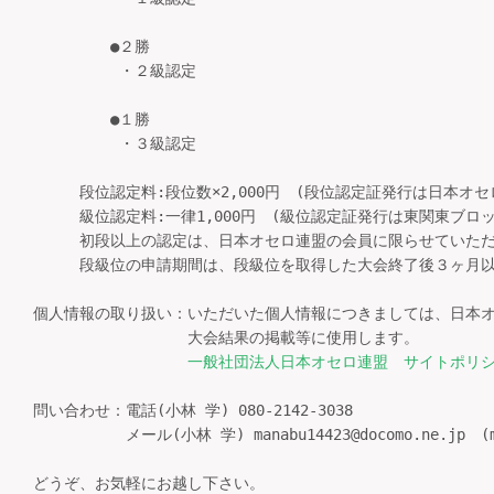
       　●２勝

　　　　 　・２級認定

       　●１勝

　　　　 　・３級認定

　　　段位認定料:段位数×2,000円　(段位認定証発行は日本オ
　　　級位認定料:一律1,000円　(級位認定証発行は東関東ブロ
　　　初段以上の認定は、日本オセロ連盟の会員に限らせていただ
　　　段級位の申請期間は、段級位を取得した大会終了後３ヶ月以
個人情報の取り扱い：いただいた個人情報につきましては、日本オ
　　　　　　　　　　大会結果の掲載等に使用します。

一般社団法人日本オセロ連盟　サイトポリ
問い合わせ：電話(小林 学) 080-2142-3038

　　　　　　メール(小林 学) manabu14423@docomo.ne.jp　
どうぞ、お気軽にお越し下さい。