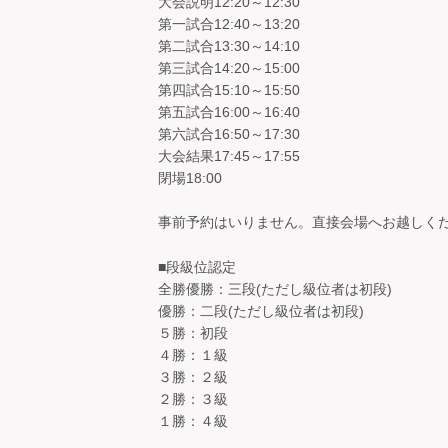
大会説明12:20～12:30
第一試合12:40～13:20
第二試合13:30～14:10
第三試合14:20～15:00
第四試合15:10～15:50
第五試合16:00～16:40
第六試合16:50～17:30
大会結果17:45～17:55
閉場18:00
事前予約はいりません。直接会場へお越しく
■段級位認定
全勝優勝：三段(ただし級位者は初段)
優勝：二段(ただし級位者は初段)
５勝：初段
４勝：１級
３勝：２級
２勝：３級
１勝：４級