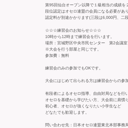
第95回仙台オープン以降で１級相当の成績を
段位認定はオセロ連盟の会員になる必要があり
認定料が別途かかります(三段は6,000円、二段は4
☆☆☆練習会のお知らせ☆☆☆
10時から12時まで練習会を行います。
場所：宮城野区中央市民センター 第2会議室
※大会を行う部屋と同じです。
参加費：無料
練習会のみの参加でもOKです。
大会にはじめて出られる方は練習会からの参加
有段者によるオセロ指導、自由対局などを行
オセロを基礎から学びたい方、大会前に肩慣
初心者、オセロが強くなりたい小学生など
どなたでも歓迎します。
問い合わせ先：日本オセロ連盟東北本部事