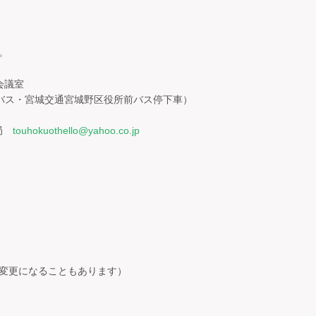
。
会議室
バス・宮城交通宮城野区役所前バス停下車）
務局
touhokuothello@yahoo.co.jp
）
で変更になることもあります）