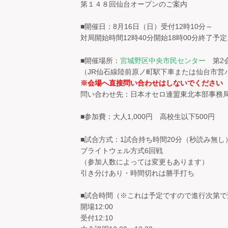
第１４８回仙台オープンのご案内
■開催日：8月16日（日）受付12時10分～
対局開始時間12時40分開始18時00分終了予定
■開催場所：
宮城野区中央市民センター
第2
（JR仙石線陸前原ノ町駅下車または仙台市営
※会場へ直接問い合わせはしないでください
問い合わせ先：日本オセロ連盟東北本部事
■参加費：大人1,000円 高校生以下500円
■試合方式：1試合持ち時間20分（秒読み無し
ブライトウェル方式6回戦
（参加人数によっては変更もあります）
引き分けあり・時間切れは勝手打ち
■試合時間（※これは予定ですので進行次第
開場12:00
受付12:10