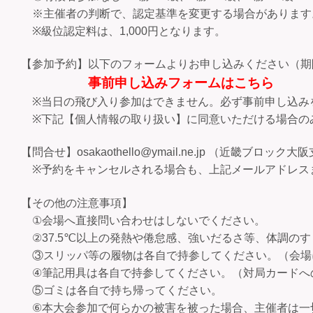
※主催者の判断で、認定基準を変更する場合があります
※級位認定料は、1,000円となります。
【参加予約】以下のフォームよりお申し込みください（期
事前申し込みフォームはこちら
※当日の飛び入り参加はできません。必ず事前申し込み
※下記【個人情報の取り扱い】に同意いただける場合の
【問合せ】osakaothello@ymail.ne.jp （近畿ブロック大
※予約をキャンセルされる場合も、上記メールアドレス
【その他の注意事項】
①会場へ直接問い合わせはしないでください。
②37.5℃以上の発熱や倦怠感、強いだるさ等、体調の
③スリッパ等の履物は各自で持参してください。（会場
④筆記用具は各自で持参してください。（対局カードへ
⑤ゴミは各自で持ち帰ってください。
⑥本大会参加で何らかの被害を被った場合、主催者は一