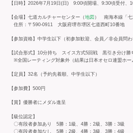
【日時】2026年7月19日(日) 9:00頃開場、9:30頃受付、1
【会場】七道カルチャーセンター（
地図
） 南海本線「七
住所：〒590-0911 大阪府堺市堺区七道西町10番地
【参加資格】中学生以下（初参加歓迎、会員／非会員問わ
【試合形式】10分持ち スイス方式5回戦 黒引き分け勝
※全国レーティング対象外（結果は日本オセロ連盟ホー
【定員】32名（予約先着順、中学生以下）
【参加費】500円
【賞】優勝者にメダル進呈
【級位認定】
〇有段者参加あり 5勝：1級、4勝：2級、3勝：3級
〇有段者参加なし 5勝：2級、4勝：3級、3勝：4級