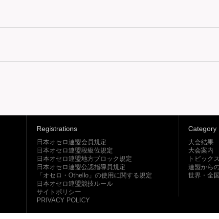
Registrations
Category
日本オセロ連盟会員規定
大会結果
日本オセロ連盟段級位規定
大会案内
日本オセロ連盟地方ブロック規定
トピック
日本オセロ連盟公認指導員規定
連盟から
「オセロ・Othello」の使用に関する規定
世界・全
日本オセロ連盟競技ルール
サイトポリシー
PRIVACY POLICY