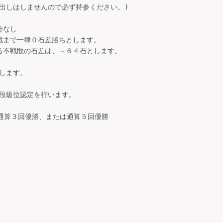
出しはしませんので必ず持参ください。)

なし

戦まで一律０石差勝ちとします。

る不戦敗の石差は、－６４石とします。

します。

段級位認定を行います。

含む通算３回優勝、または通算５回優勝
