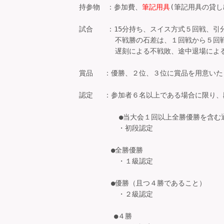
持参物　：参加費、
筆記用具
(筆記用具の貸し
試合　　：15分持ち、スイス方式５回戦、引分
　　 　　 不戦勝の石差は、１回戦から５回
　　 　　 遅刻による不戦敗、途中退場によ
賞品 　：優勝、２位、３位に賞品を用意いた
認定 　：参加者６名以上である場合に限り、
          ●当大会１回以上全勝優勝を
　　　　　 ・初段認定

　　　　 ●全勝優勝

　　　　　 ・１級認定

　　　 　●優勝（且つ４勝であること）

　　　　 　・２級認定

       　●４勝
