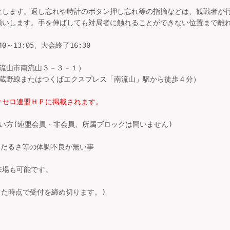
します。返し忘れや時計のボタン押し忘れ等の指摘などは、観戦者が行
いします。手を伸ばしても対局者に触れることができない位置まで離れ
～13:05、大会終了16:30

流山市南流山３－３－１）

蔵野線またはつくばエクスプレス「南流山」駅から徒歩４分）

オセロ連盟ＨＰに掲載されます。
い方(連盟会員・非会員、所属ブロックは問いません)

いだるさ等の体調不良が無い事

場も可能です。

した時点で受付を締め切ります。)
