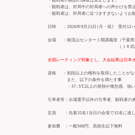
・観戦者の棋譜の採取は禁止します。

・観戦者は、対局中の対局者への声かけを禁止
・観戦者は、対局者に近づきすぎないようお願
日時 　：2026年9月21日(月・祝)　受付12:40
会場 　：南流山センター１階講義室（千葉県
　　　　　　　　　　　 　　　　　（ＪＲ武
全国レーティング対象とし、大会結果は日本
資格 　：初段以上の権利を取得したことがな
 　　　　また、以下の条件を満たす事

　 　　　・37.5℃以上の発熱や倦怠感、強
引率者等：出場選手以外の引率者、観戦者の来
定員　　：先着32名(当日の会場で32名に達
参加費　：一般500円、高校生以下無料
