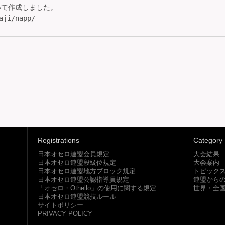
いて作成しました。

Registrations
Category
日本オセロ連盟会員規定
大会結果
日本オセロ連盟段級位規定
大会案内
日本オセロ連盟地方ブロック規定
トピック
日本オセロ連盟公認指導員規定
連盟から
「オセロ・Othello」の使用に関する規定
世界・全
日本オセロ連盟競技ルール
サイトポリシー
PRIVACY POLICY