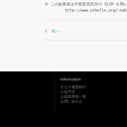
※ この結果表は中島哲也氏作の SLIM を用
前へ
Information
オセロ連盟紹介
入会方法
公認指導員一覧
お問い合わせ