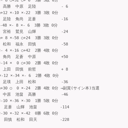
- 8 ○+32 ○+ 6  3勝 3敗 0分

高勝  中原  足陸           - 6

+12 ×-10 ×-22  3勝 3敗 0分

足陸  角尚  足蒼           -16

48 ×- 8 ×- 6  3勝 3敗 0分

宮裕  鷲見  山輝           -24

+ 8 ×-58 ○+24  3勝 3敗 0分

松和  福永  田慎           -58

- 4 ×-16 ○+42  2勝 4敗 0分

角尚  足蒼  中原           +50

-14 ×  0 ○+30  2勝 4敗 0分

上田  田慎  前哲           + 8

-12 ×-34 ×- 6  2勝 4敗 0分

足瑛  上田  松和           -36

 ○+30 ○  0 ×-24  2勝 4敗 0分 →副賞(サイン本)当選

中原  池畠  高勝           -46

-10 ×-36 ×-30  1勝 5敗 0分

 足蒼  山輝  池畠          -114

-30 ×-32 ×-42  0勝 6敗 0分

 田慎  松和  田天          -228
