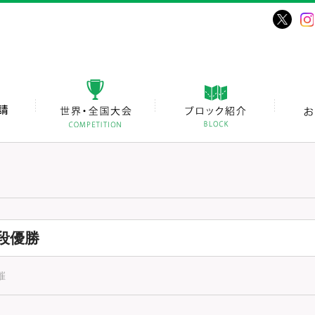
段優勝
催