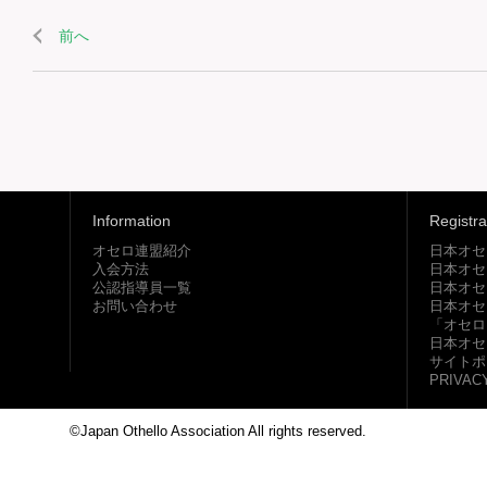
前へ
Information
Registra
オセロ連盟紹介
日本オセ
入会方法
日本オセ
公認指導員一覧
日本オセ
お問い合わせ
日本オセ
「オセロ
日本オセ
サイトポ
PRIVAC
©Japan Othello Association All rights reserved.
This site i