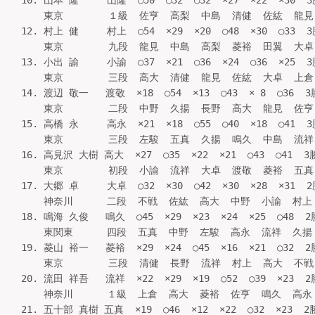
10. 山本 隆     山隆  ○50  ○32  ○32  ×27  ×22  ×30  3
    東京        １級  佐亨  高梨  中島  清健  佐紘  龍見  
12. 村上 健     村上  ○54  ×29  ×20  ○48  ×30  ○33  3
    東京        九段  龍見  中島  高梨  菱裕  田翼  大卓  
13. 小出 諭     小諭  ○37  ×21  ○36  ×24  ○36  ×25  3
    東京        三段  高大  清健  龍見  佐紘  大卓  上倉  
14. 渡辺 敬一   渡敬  ×18  ○54  ×13  ○43  × 8  ○36  3
    東京        二段  中野  久揚  長野  高大  龍見  佐亨  
15. 高橋 永     高永  ×21  ×18  ○55  ○40  ×18  ○41  3
    東京        三段  左駿  五真  久揚  鳴久  中島  流祥  
16. 高見沢 大樹 高大  ×27  ○35  ×22  ×21  ○43  ○41  3
    東京        初段  小諭  流祥  大卓  渡敬  菱裕  五真  
17. 大郷 卓     大卓  ○32  ×30  ○42  ×30  ×28  ×31  2
    神奈川      二段  不戦  佐紘  高大  中野  小諭  村上  3
18. 鳴海 久俊   鳴久  ○45  ×29  ×23  ×24  ×25  ○48  2
    東関東      四段  五真  中野  左駿  高永  流祥  久揚  2
19. 菱山 裕一   菱裕  ×29  ×24  ○45  ×16  ×21  ○32  2
    東京        三段  清健  長野  流祥  村上  高大  不戦  
20. 流田 祥吾   流祥  ×22  ×29  ×19  ○52  ○39  ×23  2
    神奈川      １級  上倉  高大  菱裕  佐亨  鳴久  高永  2
21. 五十部 真樹 五真  ×19  ○46  ×12  ×22  ○32  ×23  2