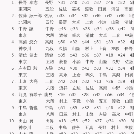
 1. 長野 泰志   長野  ×31  ○40  ○51  ○37  ○46  ○32  5
    東関東      五段  佐紘  菱裕  渡敬  田翼  清健  高梨  3
 2. 佐藤 紘一郎 佐紘  ○33  ○34  ×32  ○40  ○42  ○40  5
    北関東      四段  長野  大卓  上倉  小諭  山隆  清健  3
 3. 中野 譲     中野  ○46  ○35  ×28  ○34  ○38  ○42  5
    東京        六段  渡敬  鳴久  清健  大卓  上倉  中島  
 4. 高梨 悠介   高梨  ○50  ×32  ○44  ○51  ○33  ×32  4
    神奈川      九段  久揚  山隆  村上  上倉  左駿  長野  3
 5. 清信 健太   清健  ○35  ○43  ○36  ○37  ×18  ×24  4
    東京        五段  菱裕  小諭  中野  山隆  長野  佐紘  
 6. 左右田 駿   左駿  ○43  ×30  ○41  ○33  ×31  ○34  4
    東京        三段  高永  上倉  鳴久  中島  高梨  田翼  
 7. 上倉 大亮   上倉  ○42  ○34  ○32  ×13  ×26  ○39  4
    東京        六段  流祥  左駿  佐紘  高梨  中野  小諭  
 8. 龍見 有希子 龍見  ×10  ○32  ×28  ○42  ○56  ○34  4
    東京        六段  村上  不戦  小諭  五真  渡敬  山隆  
 9. 中島 哲也   中島  ○51  ○35  ×32  ×31  ○46  ×22  3
    東京        八段  田翼  村上  山隆  左駿  高永  中野  
10. 田山 翼     田翼  ×13  ○55  ○52  ×27  ○34  ×30  3
    神奈川      二段  中島  佐亨  五真  長野  村上  左駿  3