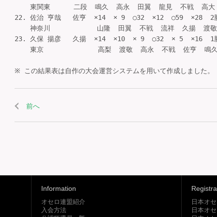
    東関東      二段  鳴久  高永  田翼  龍見  不戦  高大  2
22. 佐治 亨哉   佐亨  ×14  × 9  ○32  ×12  ○59  ×28 
    神奈川            山隆  田翼  不戦  流祥  久揚  渡敬  
23. 久保 揚彦   久揚  ×14  ×10  × 9  ○32  × 5  ×16  1
    東京              高梨  渡敬  高永  不戦  佐亨  鳴久  
前へ
Information
Registra
オセロ連盟紹介
日本オセ
入会方法
日本オセ