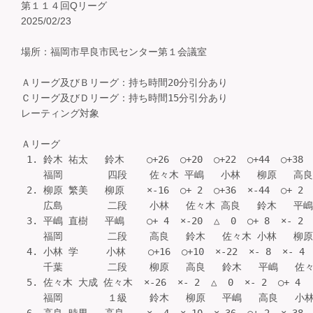
第１１４回Qリーグ
2025/02/23
場所：福岡市早良市民センター第１会議室

Ａリーグ及びＢリーグ：持ち時間20分引分あり

Ｃリーグ及びＤリーグ：持ち時間15分引分あり

レーティング対象

Ａリーグ

 1. 鈴木 祐太   鈴木    ○+26  ○+20  ○+22  ○+44  ○+38 
    福岡        四段    佐々木 平嶋   小林   柳原   高良   
 2. 柳原 繁美   柳原    ×-16  ○+ 2  ○+36  ×-44  ○+ 2 
    広島        二段    小林   佐々木 高良   鈴木   平嶋   
 3. 平嶋 直樹   平嶋    ○+ 4  ×-20  △  0  ○+ 8  ×- 2 
    福岡        二段    高良   鈴木   佐々木 小林   柳原   
 4. 小林 学     小林    ○+16  ○+10  ×-22  ×- 8  ×- 4 
    千葉        二段    柳原   高良   鈴木   平嶋   佐々木 
 5. 佐々木 大成 佐々木  ×-26  ×- 2  △  0  ×- 2  ○+ 4  
    福岡        １級    鈴木   柳原   平嶋   高良   小林  