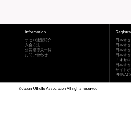
Information
Registra
オセロ連盟紹介
日本オセ
入会方法
日本オセ
公認指導員一覧
日本オセ
お問い合わせ
日本オセ
「オセロ
日本オセ
サイトポ
PRIVAC
©Japan Othello Association All rights reserved.
This site i