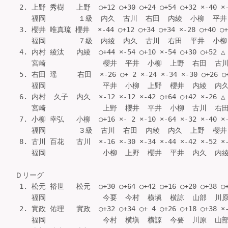
 2. 上野 秀樹   上野  ○+12 ○+30 ○+24 ○+54 ○+32 ×-40 ×
    福岡        １級  内久  古川  右田  内綾  小柳  平井  櫻
 3. 櫻井 唯真琉 櫻井  ×-44 ○+12 ○+34 ○+34 ×-28 ○+40 
    福岡        ７級  内綾  内久  古川  右田  平井  小柳  上
 4. 内村 綾汰   内綾  ○+44 ×-54 ○+10 ×-54 ○+30 ○+52 
    宮崎              櫻井  平井  小柳  上野  右田  古川  
 5. 右田 瑶     右田  ×-26 ○+ 2 ×-24 ×-34 ×-30 ○+26
    福岡              平井  小柳  上野  櫻井  内綾  内久  
 6. 内村  久子  内久  ×-12 ×-12 ×-42 ○+64 ○+42 ×-26 
    宮崎              上野  櫻井  平井  小柳  古川  右田  
 7. 小柳 幸弘   小柳  ○+16 ×- 2 ×-10 ×-64 ×-32 ×-40 ×
    福岡        ３級  古川  右田  内綾  内久  上野  櫻井  平
 8. 古川 百花   古川  ×-16 ×-30 ×-34 ×-44 ×-42 ×-52 
    福岡              小柳  上野  櫻井  平井  内久  内綾  
Ｄリーグ

 1. 松元 裕世   松元  ○+30 ○+64 ○+42 ○+16 ○+20 ○+38 
    福岡              今要  今村  横塡  横諒  山部  川原  
 2. 實政 佑理   實政  ○+32 ○+34 ○+ 4 ○+26 ○+18 ○+38 
    福岡              今村  横塡  横諒  今要  川原  山部  