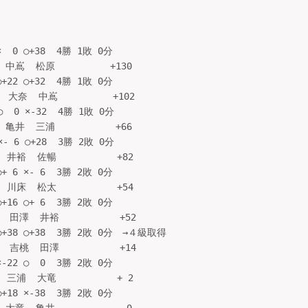
  0 ○+38  4勝 1敗 0分

嶌  松原          +130

+22 ○+32  4勝 1敗 0分

大奈  中嶌          +102

  0 ×-32  4勝 1敗 0分

井  三浦           +66

- 6 ○+28  3勝 2敗 0分

井裕  佐暢           +82

+ 6 ×- 6  3勝 2敗 0分

川床  松太           +54

+16 ○+ 6  3勝 2敗 0分

 田澤  井裕           +52

○+38 ○+38  3勝 2敗 0分　→４級取得

 吉桃  田澤           +14

-22 ○  0  3勝 2敗 0分

三浦  大竜           + 2

+18 ×-38  3勝 2敗 0分
