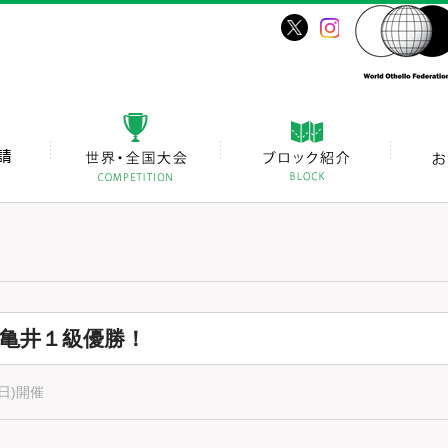
 亀井１級優勝！
(日)開催