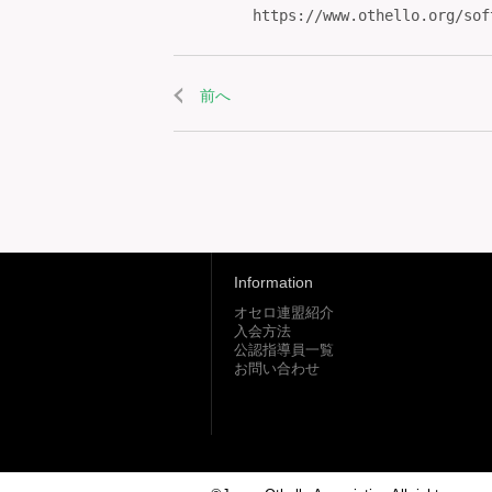
         https://www.othello.org/sof
前へ
Information
オセロ連盟紹介
入会方法
公認指導員一覧
お問い合わせ