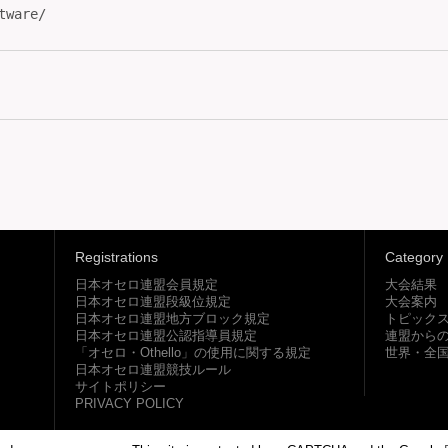
tware/
Registrations
Category
日本オセロ連盟会員規定
大会結果
日本オセロ連盟段級位規定
大会案内
日本オセロ連盟地方ブロック規定
トピック
日本オセロ連盟公認指導員規定
連盟から
「オセロ・Othello」の使用に関する規定
世界・全
日本オセロ連盟競技ルール
サイトポリシー
PRIVACY POLICY