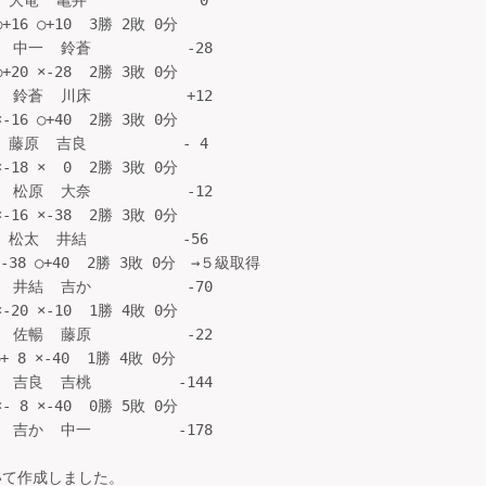
竜  亀井             0

+16 ○+10  3勝 2敗 0分

中一  鈴蒼           -28

+20 ×-28  2勝 3敗 0分

鈴蒼  川床           +12

-16 ○+40  2勝 3敗 0分

原  吉良           - 4

-18 ×  0  2勝 3敗 0分

松原  大奈           -12

-16 ×-38  2勝 3敗 0分

太  井結           -56

×-38 ○+40  2勝 3敗 0分　→５級取得

井結  吉か           -70

-20 ×-10  1勝 4敗 0分

佐暢  藤原           -22

 8 ×-40  1勝 4敗 0分

吉良  吉桃          -144

- 8 ×-40  0勝 5敗 0分

吉か  中一          -178

いて作成しました。
