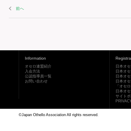
前へ
Information
Registra
オセロ連盟紹介
日本オセ
入会方法
日本オセ
公認指導員一覧
日本オセ
お問い合わせ
日本オセ
「オセロ
日本オセ
サイトポ
PRIVAC
©Japan Othello Association All rights reserved.
This site i