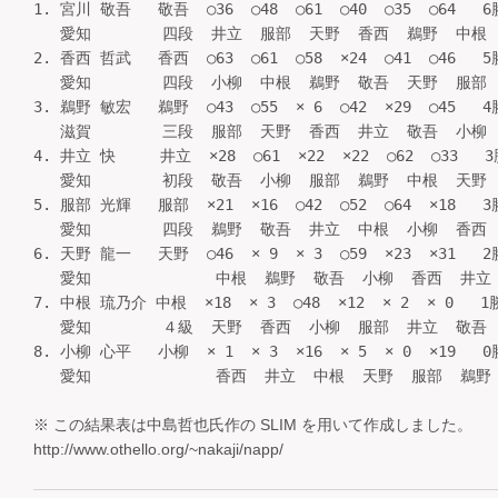
1. 宮川 敬吾   敬吾  ○36  ○48  ○61  ○40  ○35  ○64   6
   愛知        四段  井立  服部  天野  香西  鵜野  中根    
2. 香西 哲武   香西  ○63  ○61  ○58  ×24  ○41  ○46   5
   愛知        四段  小柳  中根  鵜野  敬吾  天野  服部    
3. 鵜野 敏宏   鵜野  ○43  ○55  × 6  ○42  ×29  ○45   4
   滋賀        三段  服部  天野  香西  井立  敬吾  小柳    
4. 井立 快     井立  ×28  ○61  ×22  ×22  ○62  ○33   
   愛知        初段  敬吾  小柳  服部  鵜野  中根  天野    
5. 服部 光輝   服部  ×21  ×16  ○42  ○52  ○64  ×18   3
   愛知        四段  鵜野  敬吾  井立  中根  小柳  香西    
6. 天野 龍一   天野  ○46  × 9  × 3  ○59  ×23  ×31   2
   愛知              中根  鵜野  敬吾  小柳  香西  井立   
7. 中根 琉乃介 中根  ×18  × 3  ○48  ×12  × 2  × 0   1
   愛知        ４級  天野  香西  小柳  服部  井立  敬吾    
8. 小柳 心平   小柳  × 1  × 3  ×16  × 5  × 0  ×19   0
   愛知              香西  井立  中根  天野  服部  鵜野  
※ この結果表は中島哲也氏作の SLIM を用いて作成しました。
http://www.othello.org/~nakaji/napp/