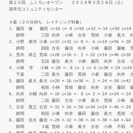
第２５回 ふくろいオープン ２０２６年２月２８日（土）
袋井北コミュニティセンター
Ａ級（２０分持ち　レイティング対象）

1. 藤田　健   藤田 ○+10 ○+ 8 ○+50 ○+32 ×-14 ○+50 ○+14
   静岡       三段 向井  小林  古谷  荒靖  小泰  眞大  向井 
2. 小野　泰河 小泰 ○+32 ○+32 ○+ 8 ×- 6 ○+14 ○+56 ×-20
   静岡       四段 古谷  藤信  向井  小林  藤田  藤敏  荒靖 
3. 荒木　靖之 荒靖 ○+28 ○+16 ×- 2 ×-32 ○+14 ○+46 ○+20
   静岡       五段 藤信  眞大  小林  藤田  向井  古谷  小泰 
4. 小林  学   小林 ×-20 ×- 8 ○+ 2 ○+ 6 ○+38 ×-24 ○+24
   千葉       二段 眞大  藤田  荒靖  小泰  藤信  向井  古谷 
5. 藤田　眞大 眞大 ○+20 ×-16 ○+38 ×- 2 ×-24 ×-50 ○+42
   静岡       初段 小林  荒靖  藤信  向井  古谷  藤田  藤敏 
6. 向井　大輔 向井 ×-10 ○+16 ×- 8 ○+ 2 ×-14 ○+24 ×-14
   静岡       二段 藤田  古谷  小泰  眞大  荒靖  小林  藤田 
7. 古谷　寛之 古谷 ×-32 ×-16 ×-50 ○+34 ○+24 ×-46 ×-24
   静岡       初段 小泰  向井  藤田  藤信  眞大  荒靖  小林 
8. 藤田　信夫 藤信 ×-28 ×-32 ×-38 ×-34 ×-38 ×-64 ×-64
   静岡       ３級 荒靖  小泰  眞大  古谷  小林  不戦  不戦 