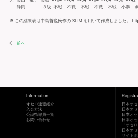
9. 藤田　敏子 藤敏 ×-64 ×-64 ×-64 ×-64 ×-64 ×-56 ×-42
※ この結果表は中島哲也氏作の SLIM を用いて作成しました。 http://www.ot
前へ
Information
Registra
オセロ連盟紹介
日本オセ
入会方法
日本オセ
公認指導員一覧
日本オセ
お問い合わせ
日本オセ
「オセロ
日本オセ
サイトポ