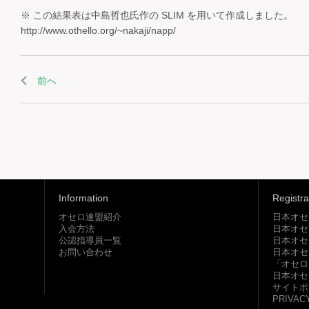
※ この結果表は中島哲也氏作の SLIM を用いて作成しました。
http://www.othello.org/~nakaji/napp/
前へ
Information
Registra
オセロ連盟紹介
日本オセ
入会方法
日本オセ
公認指導員一覧
日本オセ
お問い合わせ
日本オセ
「オセロ
日本オセ
サイトポ
PRIVAC