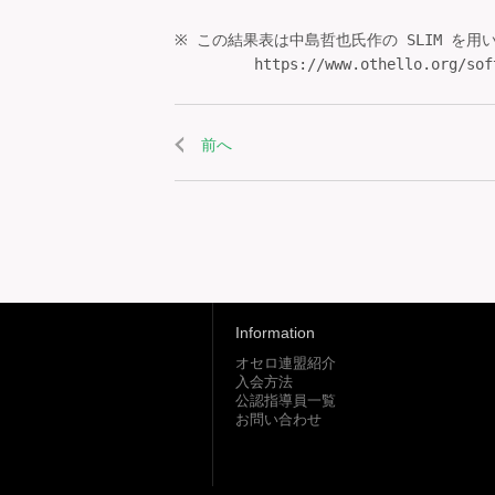
※ この結果表は中島哲也氏作の SLIM を用
         https://www.othello.org/sof
前へ
Information
オセロ連盟紹介
入会方法
公認指導員一覧
お問い合わせ