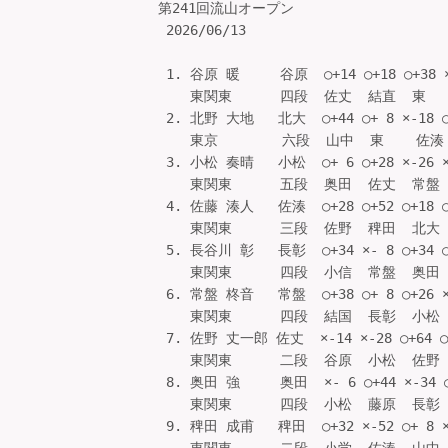
第241回流山オープン

 2026/06/13

 1. 谷原 暖     谷原  ○+14 ○+18 ○+38 ×
    東関東      四段  佐丈  結直  東    
 2. 北野 大地   北大  ○+44 ○+ 8 ×-18 ○
    東京        六段  山中  東    佐湊 
 3. 小松 奏晴   小松  ○+ 6 ○+28 ×-26 ×
    東関東      五段  奥田  佐丈  常盤  
 4. 佐藤 湊人   佐湊  ○+28 ○+52 ○+18 ○
    東関東      三段  佐野  稗田  北大  
 5. 長谷川 彰   長彰  ○+34 ×- 8 ○+34 ○
    東関東      四段  小信  常盤  奥田  
 6. 常盤 柊音   常盤  ○+38 ○+ 8 ○+26 ×
    東関東      四段  結国  長彰  小松  
 7. 佐野 丈一郎 佐丈  ×-14 ×-28 ○+64 ○+
    東関東      二段  谷原  小松  佐野  
 8. 奥田 強     奥田  ×- 6 ○+44 ×-34 ○
    東関東      四段  小松  藤原  長彰  東
 9. 稗田 成甫   稗田  ○+32 ×-52 ○+ 8 ×