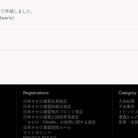
いて作成しました。

tware/
Registrations
Category
日本オセロ連盟会員規定
大会結果
日本オセロ連盟段級位規定
大会案内
日本オセロ連盟地方ブロック規定
トピック
日本オセロ連盟公認指導員規定
連盟から
「オセロ・Othello」の使用に関する規定
世界・全
日本オセロ連盟競技ルール
サイトポリシー