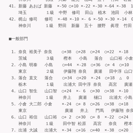
41. 新藤 あおば 新藤  ×-50 ○+10 ×-22 ×-30 ×-64 ×-38  
    埼玉        １級  中野  修司  田山  植木  池田  小林   
42. 梶山 修司   修司  ×-48 ×-10 ×- 6 ×-50 ×-30 ×-14  
    神奈川      １級  野田  新藤  五十  腰野  眞理  竹田   
■一般部門

 1. 奈良 裕美子 奈良    ○+38  ○+28  ○+24  ○+22  ×-18
    茨城        ３級    樫本   小島   落合   山口裕 小倉  
 2. 小島 明泰   小島    ○+44  ×-28  ○+36  ○+ 4  ○+10 
    東京        ２級    伊藤翔 奈良   廣瀬   田中淳 山口智 
 3. 落合 直文   落合    ○+34  ○+20  ×-24  ○+18  △  0 
    栃木        １級    出浦大 田中淳 奈良   高宮   廣瀬  
 4. 山口 智生   山口智  ○+24  ×- 6  ○+30  ○+38  ×-10  
    神奈川      １級    井上   廣瀬   樋口   出浦大 小島   
 5. 小倉 大二郎 小倉    ×-24  ○+ 8  ○+26  ○+38  ○+18
    東京                廣瀬   井上   門馬   伊藤翔 奈良 
 6. 山口 裕信   山口裕  ○+ 2  ○+30  ○+ 8  ×-22  ○+24  
    神奈川      １級    田中智 松原   高宮   奈良   樫本   
 7. 出浦 大誠   出浦大  ×-34  ○+16  ○+40  ×-38  ○+20  