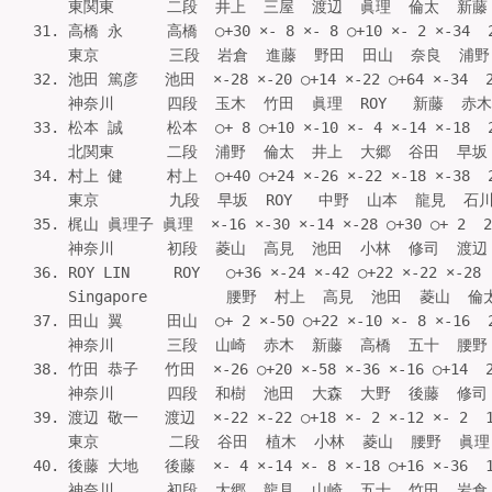
    東関東      二段  井上  三屋  渡辺  眞理  倫太  新藤   
31. 高橋 永     高橋  ○+30 ×- 8 ×- 8 ○+10 ×- 2 ×-34  
    東京        三段  岩倉  進藤  野田  田山  奈良  浦野   
32. 池田 篤彦   池田  ×-28 ×-20 ○+14 ×-22 ○+64 ×-34  
    神奈川      四段  玉木  竹田  眞理  ROY   新藤  赤木   
33. 松本 誠     松本  ○+ 8 ○+10 ×-10 ×- 4 ×-14 ×-18  
    北関東      二段  浦野  倫太  井上  大郷  谷田  早坂   
34. 村上 健     村上  ○+40 ○+24 ×-26 ×-22 ×-18 ×-38  
    東京        九段  早坂  ROY   中野  山本  龍見  石川  
35. 梶山 眞理子 眞理  ×-16 ×-30 ×-14 ×-28 ○+30 ○+ 2  
    神奈川      初段  菱山  高見  池田  小林  修司  渡辺   
36. ROY LIN     ROY   ○+36 ×-24 ×-42 ○+22 ×-22 ×-28
    Singapore         腰野  村上  高見  池田  菱山  倫太  
37. 田山 翼     田山  ○+ 2 ×-50 ○+22 ×-10 ×- 8 ×-16  
    神奈川      三段  山崎  赤木  新藤  高橋  五十  腰野   
38. 竹田 恭子   竹田  ×-26 ○+20 ×-58 ×-36 ×-16 ○+14  
    神奈川      四段  和樹  池田  大森  大野  後藤  修司   
39. 渡辺 敬一   渡辺  ×-22 ×-22 ○+18 ×- 2 ×-12 ×- 2  
    東京        二段  谷田  植木  小林  菱山  腰野  眞理   
40. 後藤 大地   後藤  ×- 4 ×-14 ×- 8 ×-18 ○+16 ×-36  
    神奈川      初段  大郷  龍見  山崎  五十  竹田  岩倉   