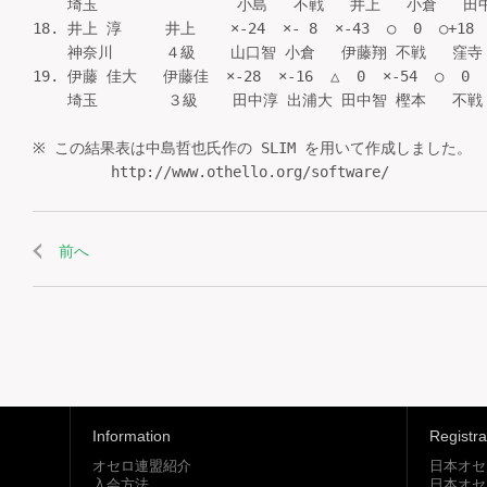
    埼玉                小島   不戦   井上   小倉   田中智
18. 井上 淳     井上    ×-24  ×- 8  ×-43  ○  0  ○+18 
    神奈川      ４級    山口智 小倉   伊藤翔 不戦   窪寺   
19. 伊藤 佳大   伊藤佳  ×-28  ×-16  △  0  ×-54  ○  0  
    埼玉        ３級    田中淳 出浦大 田中智 樫本   不戦   
※ この結果表は中島哲也氏作の SLIM を用いて作成しました。

前へ
Information
Registra
オセロ連盟紹介
日本オセ
入会方法
日本オセ