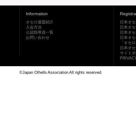
Information
Registra
オセロ連盟紹介
日本オセ
入会方法
日本オセ
公認指導員一覧
日本オセ
お問い合わせ
日本オセ
「オセロ
日本オセ
サイトポ
PRIVAC
©Japan Othello Association All rights reserved.
This site i