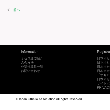
前へ
Information
Registra
オセロ連盟紹介
日本オセ
入会方法
日本オセ
公認指導員一覧
日本オセ
お問い合わせ
日本オセ
「オセロ
日本オセ
サイトポ
PRIVAC
©Japan Othello Association All rights reserved.
This site i