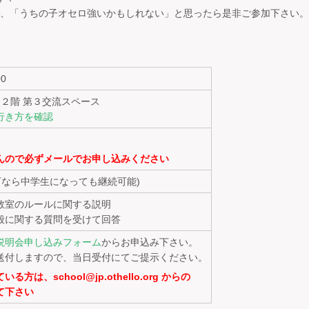
すので、「うちの子オセロ強いかもしれない」と思ったら是非ご参加下さい。
00
 ２階 第３交流スペース
行き方を確認
んので必ずメールでお申し込みください
下なら中学生になっても継続可能)
教室のルールに関する説明
般に関する質問を受けて回答
説明会申し込みフォーム
からお申込み下さい。
送付しますので、当日受付にてご提示ください。
、school@jp.othello.org からの
て下さい