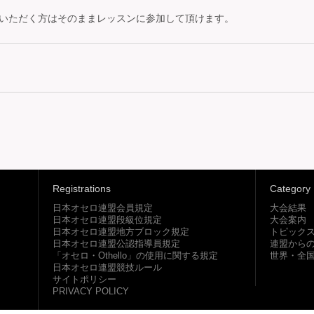
入会いただく方はそのままレッスンに参加して頂けます。
Registrations
Category
日本オセロ連盟会員規定
大会結果
日本オセロ連盟段級位規定
大会案内
日本オセロ連盟地方ブロック規定
トピック
日本オセロ連盟公認指導員規定
連盟から
「オセロ・Othello」の使用に関する規定
世界・全
日本オセロ連盟競技ルール
サイトポリシー
PRIVACY POLICY