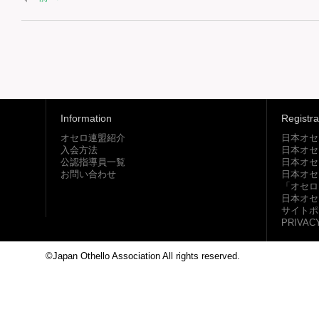
Information
Registra
オセロ連盟紹介
日本オセ
入会方法
日本オセ
公認指導員一覧
日本オセ
お問い合わせ
日本オセ
「オセロ
日本オセ
サイトポ
PRIVAC
©Japan Othello Association All rights reserved.
This site i