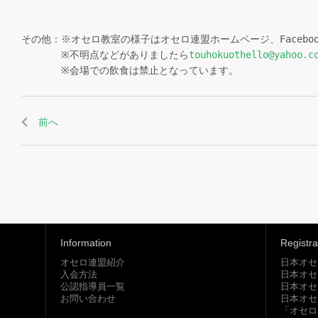
その他：※オセロ教室の様子はオセロ連盟ホームページ、Facebo
　　　　※不明点などがありましたら
touhokuothello@yahoo.c
前へ
Information
Registra
オセロ連盟紹介
日本オセ
入会方法
日本オセ
公認指導員一覧
日本オセ
お問い合わせ
日本オセ
「オセロ