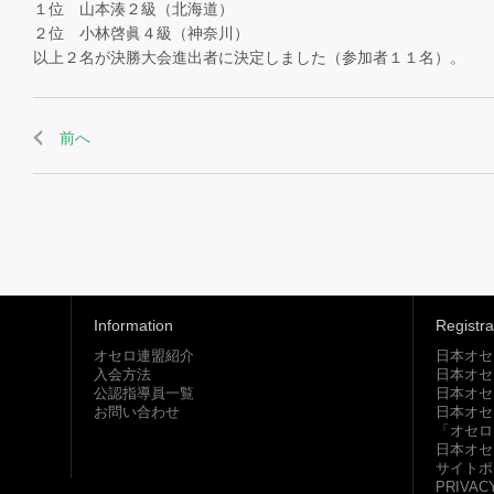
１位 山本湊２級（北海道）
２位 小林啓眞４級（神奈川）
以上２名が決勝大会進出者に決定しました（参加者１１名）。
前へ
Information
Registra
オセロ連盟紹介
日本オセ
入会方法
日本オセ
公認指導員一覧
日本オセ
お問い合わせ
日本オセ
「オセロ
日本オセ
サイトポ
PRIVAC