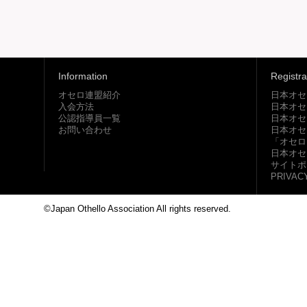
Information
Registra
オセロ連盟紹介
日本オセ
入会方法
日本オセ
公認指導員一覧
日本オセ
お問い合わせ
日本オセ
「オセロ
日本オセ
サイトポ
PRIVAC
©Japan Othello Association All rights reserved.
This site i