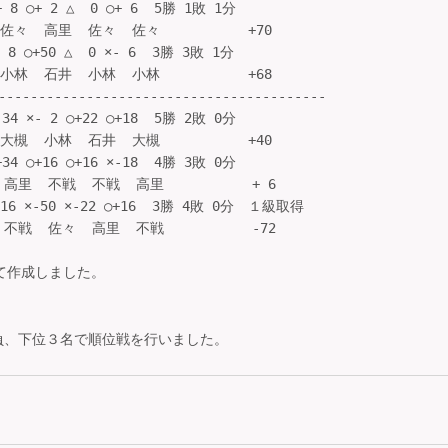
8 ○+ 2 △  0 ○+ 6  5勝 1敗 1分

々  高里  佐々  佐々           +70

8 ○+50 △  0 ×- 6  3勝 3敗 1分

林  石井  小林  小林           +68

-----------------------------------------

4 ×- 2 ○+22 ○+18  5勝 2敗 0分

槻  小林  石井  大槻           +40

4 ○+16 ○+16 ×-18  4勝 3敗 0分

高里  不戦  不戦  高里           + 6

16 ×-50 ×-22 ○+16  3勝 4敗 0分　１級取得

 不戦  佐々  高里  不戦           -72
いて作成しました。
負、下位３名で順位戦を行いました。