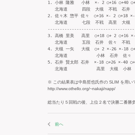
1. 小林 隆雅   小林  ×- 2 ○+16 ○+40 ○+ 
   北海道      四段  大槻  不戦  石井  佐
2. 佐々木 惣平 佐々  ○+16 ×- 2 ○+18 ×- 
   北海道      七段  不戦  高里  大槻  小
------------------------------------
3. 高橋 里美   高里  ○+18 ○+ 2 ○+16 ×-3
   北海道      五段  石井  佐々  不戦  大
4. 大槻 一矢   大槻  ○+ 2 ×-26 ×-18 ○+3
   北海道            小林  石井  佐々  
5. 石井 賢太郎 石井  ×-18 ○+26 ×-40 ○+
   北海道            高里  大槻  小林 
※ この結果表は中島哲也氏作の SLIM を用
http://www.othello.org/~nakaji/napp/
総当たり５回戦の後、上位２名で決勝二番勝
前へ