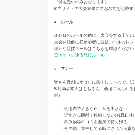
（現地受付のみとなります）
※当サイトの大会結果にてお名前を記載す
● ルール
オセロのルールの他に、大会をする上での
大会開始前に初参加者に競技ルールのレク
詳細な競技ルールはこちらを確認ください
日本オセロ連盟競技ルール
○ マナー
皆さん真剣にオセロに集中しますので、試
※対局者本人はもちろん、会場に入られる
例）
・会場内で大きな声、音を出さない
・近すぎる距離で観戦しない(観戦自体
・飲み物等のゴミを自身で持ち帰る
・その他、集中してる時にされたら嫌