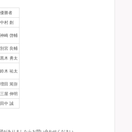
優勝者
中村 創
神崎 啓輔
別宮 良輔
黒木 勇太
鈴木 祐太
増田 篤弥
三屋 伸明
田中 誠
望がありましたらお問い合わせください。