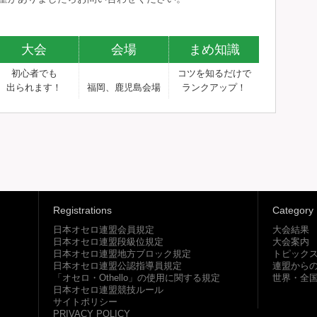
大会
会場
まめ知識
初心者でも
コツを知るだけで
出られます！
福岡、鹿児島会場
ランクアップ！
Registrations
Category
日本オセロ連盟会員規定
大会結果
日本オセロ連盟段級位規定
大会案内
日本オセロ連盟地方ブロック規定
トピック
日本オセロ連盟公認指導員規定
連盟から
「オセロ・Othello」の使用に関する規定
世界・全
日本オセロ連盟競技ルール
サイトポリシー
PRIVACY POLICY