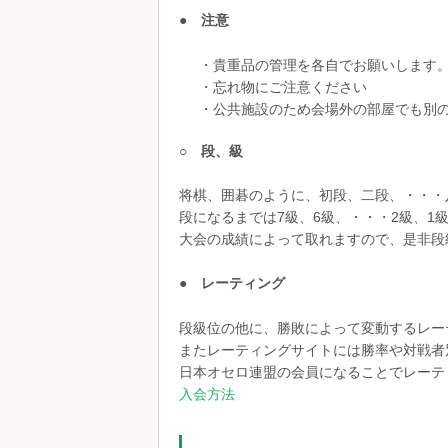
● 注意
・貴重品の管理を各自でお願いします
・忘れ物にご注意ください
・公共施設のため会場外の部屋でも別
○ 段、級
将棋、囲碁のように、初段、二段、・・・
段になるまでは7級、6級、・・・2級、1
大会の成績によって取れますので、是非段
● レーティング
段級位の他に、勝敗によって変動するレー
またレーティングサイトには勝率や対戦者
日本オセロ連盟の会員になることでレーテ
入会方法