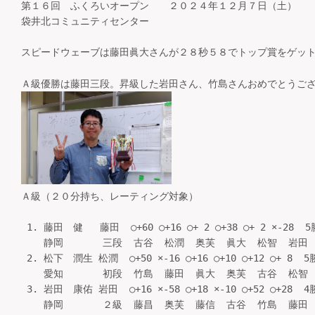
第１６回 ふくろいオープン ２０２４年１２月７日（土）
袋井北コミュニティセンター
スピードウェーブは藤田眞大さんが２８秒５８でトップ賞をゲッ
Ａ級優勝は藤田三段。昇級した岩田さん、竹島さんおめでとうご
Ａ級（２０分持ち、レーティング対象）
 1. 藤田　健   藤田  ○+60 ○+16 ○+ 2 ○+38 ○+ 2 ×-28  5
    静岡       三段  古谷  松潤  奥芙  眞大  松智  岩田    
 2. 松下　潤生 松潤  ○+50 ×-16 ○+16 ○+10 ○+12 ○+ 8  5
    愛知       初段  竹島  藤田  眞大  奥芙  古谷  松智    
 3. 岩田　康佑 岩田  ○+16 ×-58 ○+18 ×-10 ○+52 ○+28 
    静岡       ２級  藤昌  奥芙  藤信  古谷  竹島  藤田    