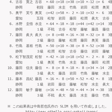
 4. 古谷　寛之 古谷  ×-60 ○+18 ○+38 ○+10 ×-12 ○+ 6  4
    静岡       初段  藤田  水圭  竹島  岩田  松潤  奥芙    
 5. 奥平　芙弓 奥芙  ○+42 ○+58 ×- 2 ×-10 ○+32 ×- 6  3
    愛知       五段  松智  岩田  藤田  松潤  眞大  古谷    
 6. 水野　圭悟 水圭  ×-64 ×-18 ×-18 ○+44 ○+42 ○+14  3
    静岡       １級  不戦  古谷  松智  藤敏  藤昌  藤信    
 7. 藤田　眞大 眞大  ○+ 8 ○+48 ×-16 ×-38 ×-32 ○+ 8  3
    静岡       ２級  藤信  藤敏  松潤  藤田  奥芙  藤昌    
 8. 竹島　基裕 竹島  ×-50 ○+10 ×-38 ○+ 8 ×-52 ○+38 
    静岡       ３級  松潤  松智  古谷  藤信  岩田  藤敏    
 9. 松下智茂宏 松智  ×-42 ×-10 ○+18 ○+52 ×- 2 ×- 8  2
    愛知       １級  奥芙  竹島  水圭  藤昌  藤田  松潤    
10. 藤田　信夫 藤信  ×- 8 ○+ 8 ×-18 ×- 8 ○+34 ×-14  2
    静岡       ３級  眞大  藤昌  岩田  竹島  藤敏  水圭    
11. 藤本　昌紀 藤昌  ×-16 ×- 8 ○+50 ×-52 ×-42 ×- 8  1
    静岡       １級  岩田  藤信  藤敏  松智  水圭  眞大    
12. 藤田　敏子 藤敏  ○+16 ×-48 ×-50 ×-44 ×-34 ×-38  1
    静岡       ３級  不戦  眞大  藤昌  水圭  藤信  竹島    
※ この結果表は中島哲也氏作の SLIM を用いて作成しました。

         http://www.othello.org/~nakaji/napp/
