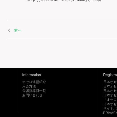
前へ
Information
Registra
オセロ連盟紹介
日本オセ
入会方法
日本オセ
公認指導員一覧
日本オセ
お問い合わせ
日本オセ
「オセロ
日本オセ
サイトポ
PRIVAC